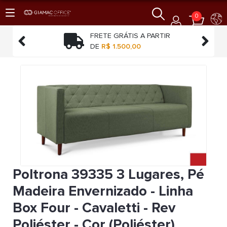
0
TO
FRETE GRÁTIS A PARTIR


O
DE
R$ 1.500,00
Poltrona 39335 3 Lugares, Pé
Madeira Envernizado - Linha
Box Four - Cavaletti - Rev
Poliéster - Cor (Poliéster)