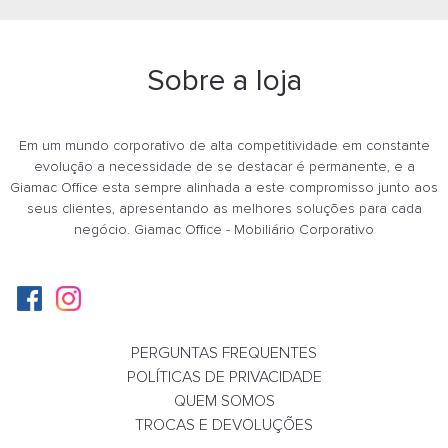
Sobre a loja
Em um mundo corporativo de alta competitividade em constante
evolução a necessidade de se destacar é permanente, e a
Giamac Office esta sempre alinhada a este compromisso junto aos
seus clientes, apresentando as melhores soluções para cada
negócio. Giamac Office - Mobiliário Corporativo
PERGUNTAS FREQUENTES
Poltrona 39306, Pé Madeira Envernizado - Lin
POLÍTICAS DE PRIVACIDADE
Cavaletti - Rev Politex - Cor (Politex) Cinza 
QUEM SOMOS
TROCAS E DEVOLUÇÕES