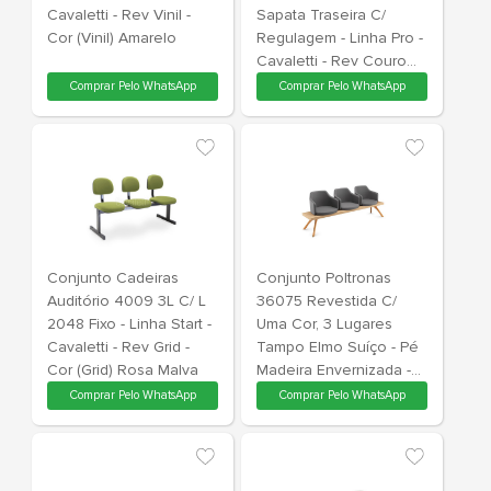
Conj. Cad. Audit. 3009
Conjunto Ca
3L - Linha Start Plus -
Auditório 3801
Cavaletti - Rev Vinil -
Sapata Trase
Cor (Vinil) Amarelo
Regulagem - 
Cavaletti - Rev Couro
Ecologico - 
Comprar Pelo WhatsApp
Comprar Pe
(Cec)Preto