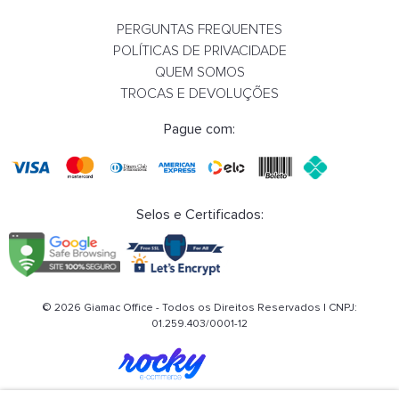
PERGUNTAS FREQUENTES
POLÍTICAS DE PRIVACIDADE
QUEM SOMOS
TROCAS E DEVOLUÇÕES
Pague com:
Sofá Sublime 39969 3
Sofá Sublim
Lugares, Com Braço,
Lugares, Se
Estrutura Preta -
Estrutura Cr
Selos e Certificados:
Plaxmetal - Rev Vinil -
Plaxmetal - Rev Vinil -
Corplax Vinil Cinza
Corplax Vini
R$ 4.213,15
R$ 4.
© 2026 Giamac Office - Todos os Direitos Reservados | CNPJ:
Em até 12x de R$ 434,25 com
Em até 12x de
01.259.403/0001-12
juros
ju
COMPRAR
COM