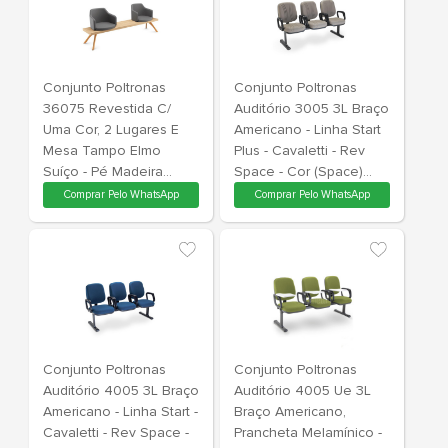
Conjunto Cadeiras
Conjunto Po
Auditório 4009 3L C/ L
36075 Reves
2048 Fixo - Linha Start -
Uma Cor, 3 Lugares
Cavaletti - Rev Grid -
Tampo Elmo 
Cor (Grid) Rosa Malva
Madeira Env
Linha Duo - C
Comprar Pelo WhatsApp
Comprar Pe
Rev Grid - Co
Rosa Pitaya