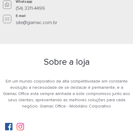
Whatsapp
(54) 3311-4499
E-mail
site@giamac.com.br
Sofá Sublime 39969 1
Sofá Sublim
Lugar, Sem Braço,
Lugares, Co
Sobre a loja
Estrutura Preta -
Estrutura Cr
Plaxmetal - Rev Vinil -
Plaxmetal - Rev Vinil -
Corplax Vinil Cinza
Corplax Vini
Em um mundo corporativo de alta competitividade em constante
R$ 1.406,67
R$ 4.
evolução a necessidade de se destacar é permanente, e a
Giamac Office esta sempre alinhada a este compromisso junto aos
Em até 12x de R$ 144,99 com
Em até 12x de
seus clientes, apresentando as melhores soluções para cada
juros
ju
negócio. Giamac Office - Mobiliário Corporativo
COMPRAR
COM