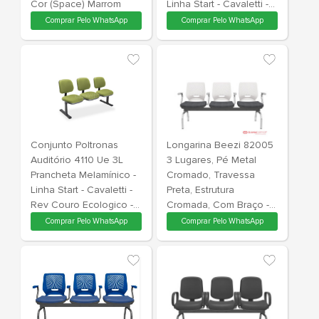
Conjunto Poltronas
Conjunto Po
36075 Revestida C/
Auditório 3
Uma Cor, 2 Lugares E
Americano - 
Mesa Tampo Elmo
Plus - Cavaletti 
Suíço - Pé Madeira
Space - Cor
Envernizada - Linha Duo
Marrom
Comprar Pelo WhatsApp
Comprar Pe
- Cavaletti - Rev Grid -
Cor (Grid) Azul Caribe