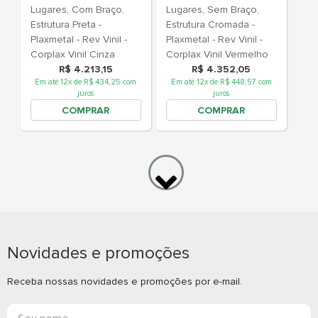
Pp Azul
Pp Preto
Longarina Soer 3
Longarina S
Lugares 67007 Com
Lugares 67
Braço, Estrutura
Braço, Estrut
Cromada - Plaxmetal -
Plaxmetal - Rev
Novidades e promoções
Rev Polipropileno -
Polipropilen
Corplax Pp Verde/Preto
Pp Vermelh
Whatsapp
What
Receba nossas novidades e promoções por e-mail.