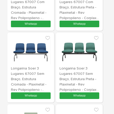
Estrutura Preta, Com
Braço Corsa
Braço - Plaxmetal - Rev
Estrutura Pre
Vinil - Corplax Vinil
Plaxmetal - Rev
Comprar Pelo WhatsApp
Comprar Pe
Amarelo - Plpx Plástico
Polipropilen
Amarelo 10
Pp Preto
Longarina Diretor
Longarina E
Premium 32573 3
Operativa P
Lugares, Braço Corsa,
Lugares, Pé 
Estrutura Preta -
Braço Corsa
Plaxmetal - Rev
Estrutura Pre