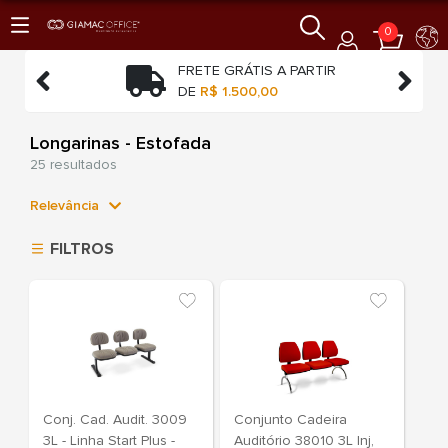
0
TO
FRETE GRÁTIS A PARTIR


O
DE
R$ 1.500,00
Longarinas - Estofada
25 resultados
Relevância
Relevância
FILTROS
Mais Vendidos
Menor Preço
Maior Preço
Ordem Alfabética