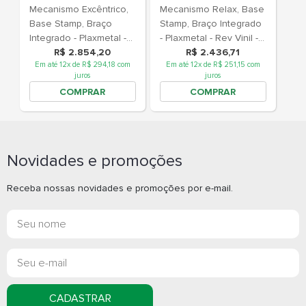
Cadeira Giratória
Cadeira Gira
Presidente Realli 53320
Presidente R
Mecanismo Excêntrico,
Mecanismo 
Novidades e promoções
Base Stamp, Braço
Stamp, Braç
Integrado - Plaxmetal -
- Plaxmetal - Rev Vinil -
Receba nossas novidades e promoções por e-mail.
Rev Vinil - Corplax Vinil
R$ 2.854,20
Corplax Vini
R$ 2.
Em até 12x de R$ 294,18 com
Em até 12x de
Cinza
juros
ju
COMPRAR
COM
CADASTRAR