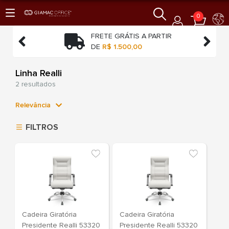
0
TO
FRETE GRÁTIS A PARTIR


O
DE
R$ 1.500,00
Linha Realli
2 resultados
Relevância
Relevância
FILTROS
Mais Vendidos
Menor Preço
Maior Preço
Ordem Alfabética