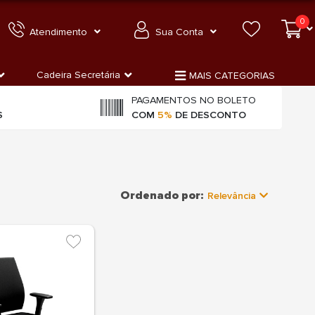
0
Atendimento
Sua Conta
Cadeira Secretária
MAIS CATEGORIAS
PAGAMENTOS NO BOLETO
S
COM
5%
DE DESCONTO
Ordenado por:
Relevância
Relevância
Mais Vendidos
Menor Preço
Maior Preço
Ordem Alfabética