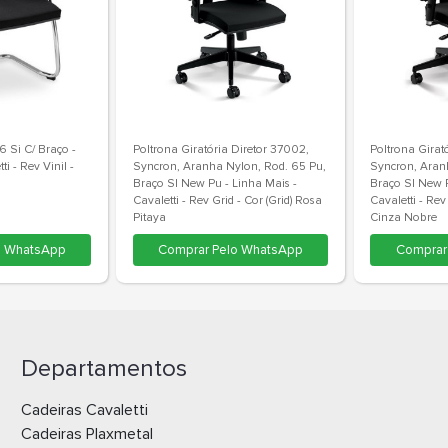
ona Fixa 37006 Si C/ Braço -
Poltrona Giratória Diretor 37002
 - Cavaletti - Rev Vinil -
Syncron, Aranha Nylon, Rod. 65
inil) Marrom
Braço Sl New Pu - Linha Mais -
Cavaletti - Rev Grid - Cor (Grid) Rosa
Pitaya
Departamentos
omprar Pelo WhatsApp
Comprar Pelo WhatsApp
Cadeiras Cavaletti
Cadeiras Plaxmetal