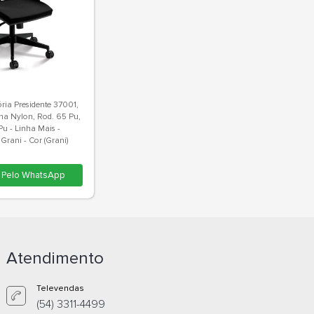
,
Poltrona Giratória Presidente 37001,
 Pu,
Syncron, Aranha Nylon, Rod. 65 Pu,
Braço Sl New Pu - Linha Mais -
Cavaletti - Rev Grani - Cor (Grani)
Cinza Nobre
Atendimento
Comprar Pelo WhatsApp
Televendas
(54) 3311-4499