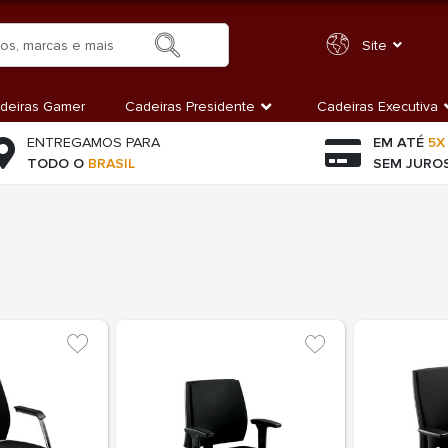
Site
deiras Gamer
Cadeiras Presidente
Cadeiras Executiva
ENTREGAMOS PARA
EM ATÉ
5X
TODO O
BRASIL
SEM JURO