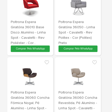
Poltrona Espera Fixa
Poltrona Es
36050 - Linha Spot -
Giratória 36
Cavaletti - Rev Poliéster
Spot - Cavaletti 
- Cor (Poliéster) Cinza
Vinil - Cor (
Claro
Comprar Pelo WhatsApp
Comprar Pe