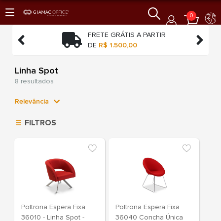
0
TO
FRETE GRÁTIS A PARTIR


O
DE
R$ 1.500,00
Linha Spot
8 resultados
Relevância
Relevância
FILTROS
Mais Vendidos
Menor Preço
Maior Preço
Ordem Alfabética