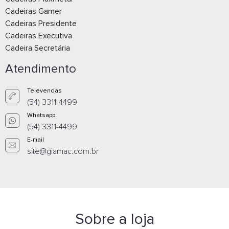
Poltrona Espera
Poltrona Es
Cadeiras Gamer
Giratória 36060 Concha
Giratória 3
Cadeiras Presidente
Cadeiras Executiva
Fórmica Nogal, Pé
Revestida, P
Cadeira Secretária
Alumínio - Linha Spot -
Linha Spot - 
Atendimento
Cavaletti - Rev Grid -
Rev Politex 
Cor (Grid) Rosa Camélia
(Politex) Pre
Comprar Pelo WhatsApp
Comprar Pe
Televendas
(54) 3311-4499
Whatsapp
(54) 3311-4499
E-mail
site@giamac.com.br
Sobre a loja