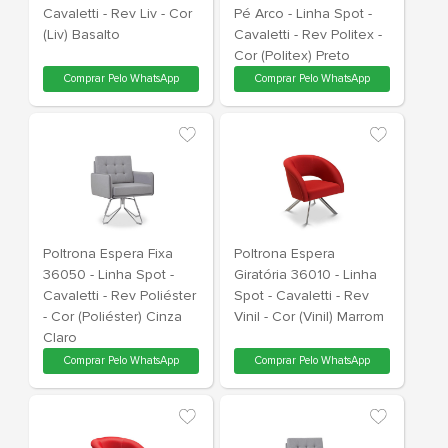
Poltrona Espera Fixa
Poltrona Esp
36010 - Linha Spot -
36040 Conc
Cavaletti - Rev Liv - Cor
Pé Arco - Li
(Liv) Basalto
Cavaletti - Rev Politex -
Cor (Politex)
Comprar Pelo WhatsApp
Comprar Pe