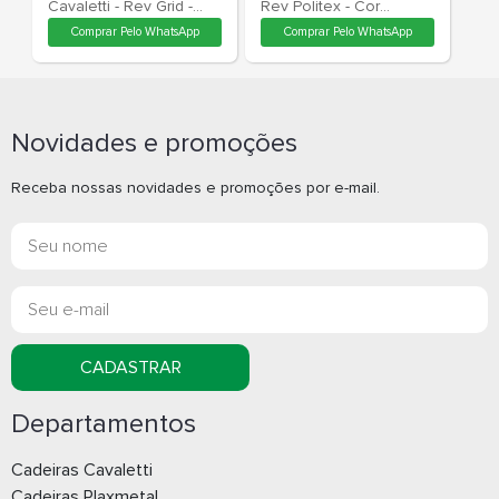
Poltrona Espera
Poltrona Es
Giratória 36010 Base
Giratória 36
Disco Alumínio - Linha
Spot - Cavaletti 
Novidades e promoções
Spot - Cavaletti - Rev
Politex - Cor
Receba nossas novidades e promoções por e-mail.
Poliéster - Cor
Preto
(Poliéster) Bordô
Comprar Pelo WhatsApp
Comprar Pe
CADASTRAR
Departamentos
Cadeiras Cavaletti
Cadeiras Plaxmetal