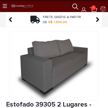
0
TO
FRETE GRÁTIS A PARTIR


O
DE
R$ 1.500,00
Estofado 39305 2 Lugares -