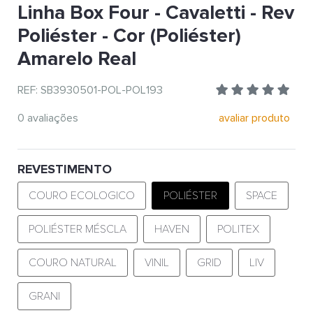
Linha Box Four - Cavaletti - Rev
Poliéster - Cor (Poliéster)
Amarelo Real
REF: SB3930501-POL-POL193
0 avaliações
avaliar produto
REVESTIMENTO
COURO ECOLOGICO
POLIÉSTER
SPACE
POLIÉSTER MÉSCLA
HAVEN
POLITEX
COURO NATURAL
VINIL
GRID
LIV
GRANI