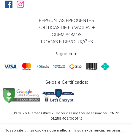
PERGUNTAS FREQUENTES
Cadeira Fixa Alta Quick 62022 Base 4 Pés,
POLÍTICAS DE PRIVACIDADE
Termoplástica, Estrutura Preta – Plaxmetal - Rev Plásticos
QUEM SOMOS
Plaxmetal - Plpx Plástico Preto 13
TROCAS E DEVOLUÇÕES
Pague com:
R$ 500,80
Em até 12x de R$ 51,62 com jur
COMPRAR
Selos e Certificados:
© 2026 Giamac Office - Todos os Direitos Reservados | CNPJ:
01.259.403/0001-12
Nosso site utiliza cookies que melhoram a sua experiência, lembram