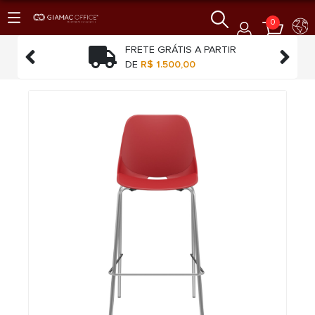
0
TO
FRETE GRÁTIS A PARTIR


O
DE
R$ 1.500,00